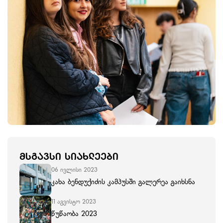
ᲛᲡᲒᲐᲕᲡᲘ ᲡᲘᲐᲮᲚᲔᲔᲑᲘ
06 ივლისი 2023
კახა ბენდუქიძის კამპუსში გალერეა გაიხსნა
11 აგვისტო 2023
წუწაობა 2023