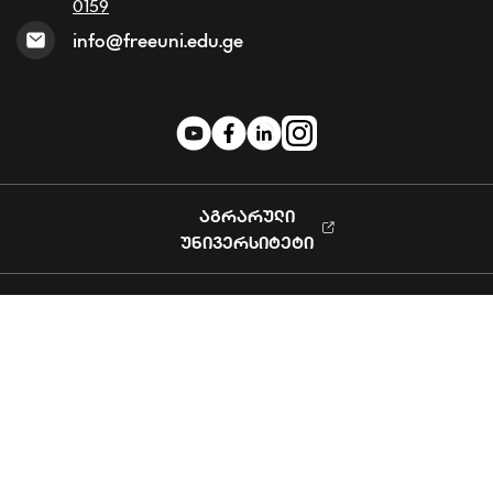
0159
info@freeuni.edu.ge
ᲐᲒᲠᲐᲠᲣᲚᲘ
ᲣᲜᲘᲕᲔᲠᲡᲘᲢᲔᲢᲘ
Privacy Policy
© 2023 Free University. All rights reserved
Powered by Softchef