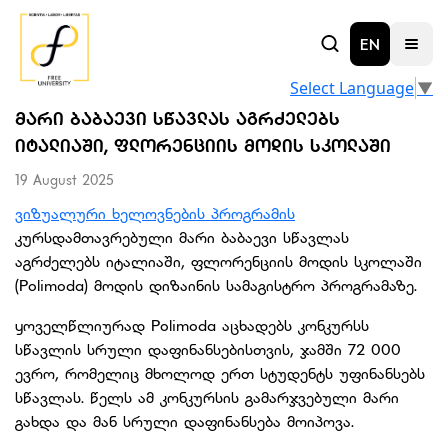
EN
Select Language
▼
ᲛᲐᲠᲘ ᲑᲐᲑᲐᲔᲕᲘ ᲡᲬᲐᲕᲚᲐᲡ ᲐᲒᲠᲫᲔᲚᲔᲑᲡ
ᲘᲢᲐᲚᲘᲐᲨᲘ, ᲤᲚᲝᲠᲔᲜᲪᲘᲘᲡ ᲛᲝᲓᲘᲡ ᲡᲙᲝᲚᲐᲨᲘ
19 August 2025
ვიზუალური ხელოვნების პროგრამის
კურსდამთავრებული მარი ბაბაევი სწავლას
აგრძელებს იტალიაში, ფლორენციის მოდის სკოლაში
(Polimoda) მოდის დიზაინის სამაგისტრო პროგრამაზე.
ყოველწლიურად Polimoda აცხადებს კონკურსს
სწავლის სრული დაფინანსებისთვის, ჯამში 72 000
ევრო, რომელიც მხოლოდ ერთ სტუდენტს უფინანსებს
სწავლას. წელს ამ კონკურსის გამარჯვებული მარი
გახდა და მან სრული დაფინანსება მოიპოვა.