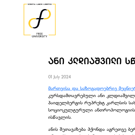
ᲐᲜᲘ ᲙᲚᲓᲘᲐᲨᲕᲘᲚᲘ Ს
01 July 2024
მართვისა და საზოგადოებრივ მეცნიე
კურსდამთავრებული ანი კლდიაშვილ
ჰაიდელბერგის რუპრეხტ კარლსის სახ
სოციოკულტურული ანთროპოლოგიის 
ისწავლის.
ანის შეთავაზება ჰქონდა აგრეთვე ბ