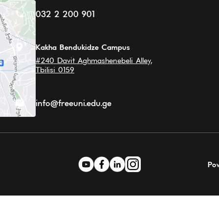
032 2 200 901
Kakha Bendukidze Campus
#240 Davit Aghmashenebeli Alley,
Tbilisi 0159
info@freeuni.edu.ge
Po