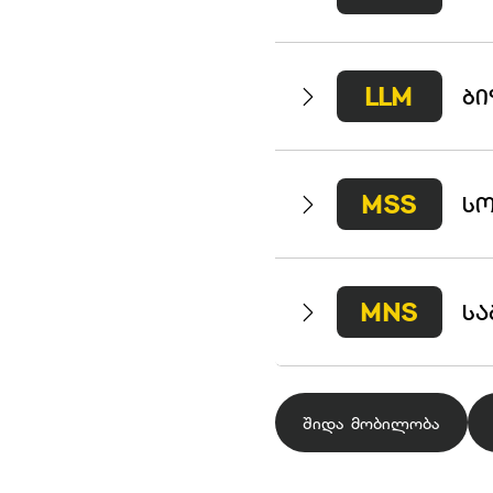
LLM
ᲑᲘ
MSS
ᲡᲝ
MNS
ᲡᲐ
შიდა მობილობა