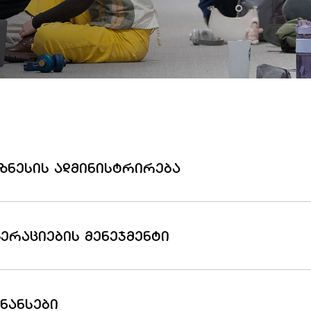
ᲖᲜᲔᲡᲘᲡ ᲐᲓᲛᲘᲜᲘᲡᲢᲠᲘᲠᲔᲑᲐ
ᲔᲠᲐᲪᲘᲔᲑᲘᲡ ᲛᲔᲜᲔᲯᲛᲔᲜᲢᲘ
ᲜᲐᲜᲡᲔᲑᲘ