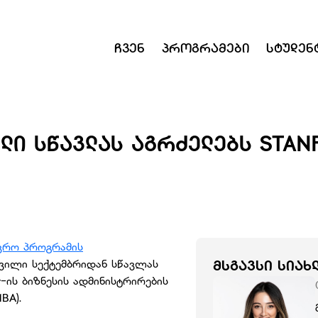
Ჩვენ
Პროგრამები
Სტუდენ
ᲚᲘ ᲡᲬᲐᲕᲚᲐᲡ ᲐᲒᲠᲫᲔᲚᲔᲑᲡ STANF
ავრო პროგრამის
ვილი სექტემბრიდან სწავლას
ᲛᲡᲒᲐᲕᲡᲘ ᲡᲘᲐᲮ
ty-ის ბიზნესის ადმინისტრირების
MBA).