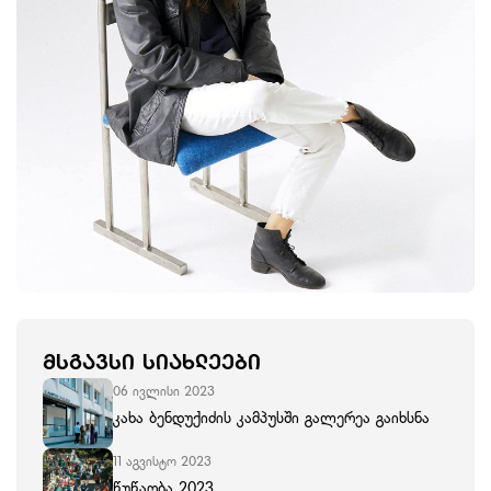
ᲛᲡᲒᲐᲕᲡᲘ ᲡᲘᲐᲮᲚᲔᲔᲑᲘ
06 ივლისი 2023
კახა ბენდუქიძის კამპუსში გალერეა გაიხსნა
11 აგვისტო 2023
წუწაობა 2023